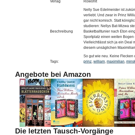
Verlag
Rowohlt
Nelly Sue Edelmeister ist zukün
verliebt. Und zwar in Prinz Will
gar nicht komisch. Statt königli
studieren: Nellys Bat-Mizwa st
Beschreibung
Basketballtunier nach Eton eing
Sportplatz einen weiten Bogen g
Vielleichtlässt sich ja ein Dea
diesem unsäglichen Maximilian
So gut wie neu. Keine Flecken 
Tags:
prinz
,
william
,
maximilian
,
mins
Angebote bei Amazon
Die letzten Tausch-Vorgänge