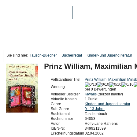
TAUSCH-BUECHER
BÜCHER
MEDIEN
TOP-LISTEN
SC
Sie sind hier:
Tausch-Buecher
Bücherregal
Kinder- und Jugendliteratur
Prinz William, Maximilian
Vollständiger Titel
Prinz William, Maximilian Minsk
Wertung
bei 0 Bewertungen
Aktueller Besitzer
Kiwalis
(derzeit inaktiv)
Aktuelle Kosten
1 Punkt
Genre
Kinder- und Jugendliteratur
Sub-Genre
9 - 13 Jahre
Buchformat:
Taschenbuch
Buchnummer
64053
Autor
Holly-Jane Rahlens
ISBN-Nr.
3499211599
Erscheinungsdatum
02.04.2002