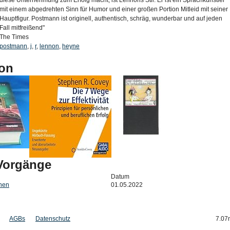
diese Unternehmung zum Erfolg macht, ist Lennons Stil. Er ist ein Sprachkünstler
mit einem abgedrehten Sinn für Humor und einer großen Portion Mitleid mit seiner
Hauptfigur. Postmann ist originell, authentisch, schräg, wunderbar und auf jeden
Fall mitfreißend"
The Times
postmann
,
j
,
r
,
lennon
,
heyne
on
-Vorgänge
Datum
hen
01.05.2022
AGBs
Datenschutz
7.07