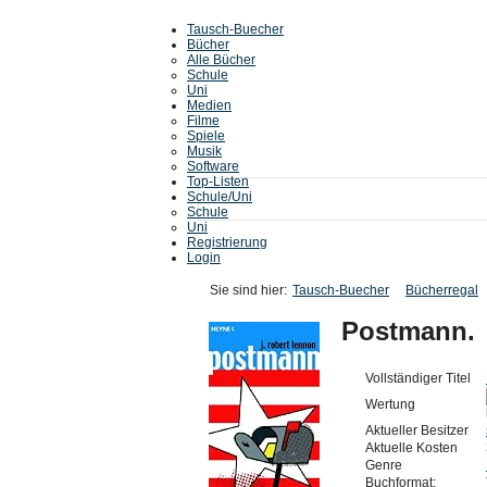
Tausch-Buecher
Bücher
Alle Bücher
Schule
Uni
Medien
Filme
Spiele
Musik
Software
Top-Listen
Schule/Uni
Schule
Uni
Registrierung
Login
Sie sind hier:
Tausch-Buecher
Bücherregal
Postmann.
Vollständiger Titel
Wertung
Aktueller Besitzer
Aktuelle Kosten
Genre
Buchformat: