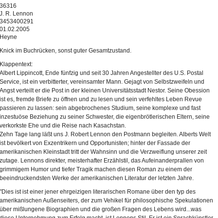
36316
J. R. Lennon
3453400291
01.02.2005
Heyne
Knick im Buchrücken, sonst guter Gesamtzustand.
Klappentext:
Albert Lippincott, Ende fünfzig und seit 30 Jahren Angestellter des U.S. Postal
Service, ist ein verbitterter, vereinsamter Mann. Gejagt von Selbstzweifeln und
Angst verteilt er die Post in der kleinen Universitätsstadt Nestor. Seine Obession
ist es, fremde Briefe zu öffnen und zu lesen und sein verfehltes Leben Revue
passieren zu lassen: sein abgebrochenes Studium, seine komplexe und fast
inzestuöse Beziehung zu seiner Schwester, die eigenbrötlerischen Eltern, seine
verkorkste Ehe und die Reise nach Kasachstan.
Zehn Tage lang läßt uns J. Robert Lennon den Postmann begleiten. Alberts Welt
ist bevölkert von Exzentrikern und Opportunisten; hinter der Fassade der
amerikanischen Kleinstadt tritt der Wahnsinn und die Verzweiflung unserer zeit
zutage. Lennons direkter, meisterhafter Erzählstil, das Aufeinanderprallen von
grimmigem Humor und tiefer Tragik machen diesen Roman zu einem der
beeindruckendsten Werke der amerikanischen Literatur der letzten Jahre.
"Dies ist ist einer jener ehrgeizigen literarischen Romane über den typ des
amerikanischen Außenseiters, der zum Vehikel für philosophische Spekulationen
über mißlungene Biographien und die großen Fragen des Lebens wird...was