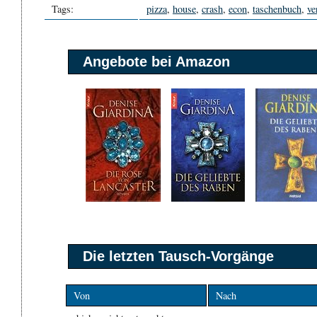
Tags:
pizza
,
house
,
crash
,
econ
,
taschenbuch
,
ve
Angebote bei Amazon
Die letzten Tausch-Vorgänge
Von
Nach