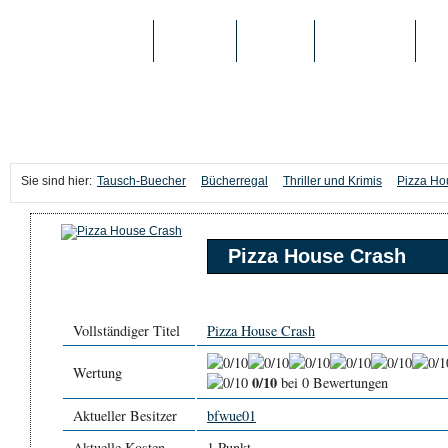
TAUSCH-BUECHER
BÜCHER
MEDIEN
TOP-LISTEN
SC
Sie sind hier:
Tausch-Buecher
Bücherregal
Thriller und Krimis
Pizza Ho
Pizza House Crash
Vollständiger Titel
Pizza House Crash
Wertung
0/10
bei 0 Bewertungen
Aktueller Besitzer
bfwue01
Aktuelle Kosten
1 Punkt