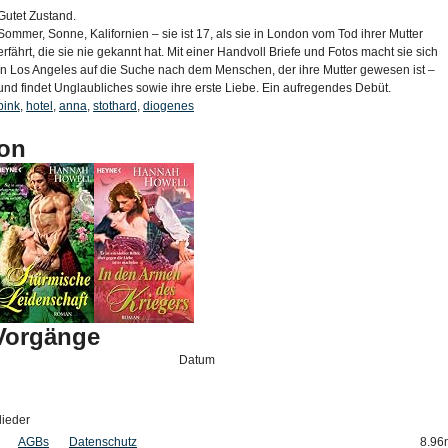
Gutet Zustand.
Sommer, Sonne, Kalifornien – sie ist 17, als sie in London vom Tod ihrer Mutter
erfährt, die sie nie gekannt hat. Mit einer Handvoll Briefe und Fotos macht sie sich
in Los Angeles auf die Suche nach dem Menschen, der ihre Mutter gewesen ist –
und findet Unglaubliches sowie ihre erste Liebe. Ein aufregendes Debüt.
pink
,
hotel
,
anna
,
stothard
,
diogenes
on
-Vorgänge
Datum
lieder
AGBs
Datenschutz
8.96