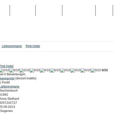
IEN
TOP-LISTEN
SCHULE/UNI
REGISTRIERUNG
LOGIN
Liebesromane
Pink Hotel
Pink Hotel
0/10
bei 0 Bewertungen
waveangel
(derzeit inaktiv)
1 Punkt
Liebesromane
Taschenbuch
61982
Anna Stothard
3257242727
25.09.2013
Diogenes