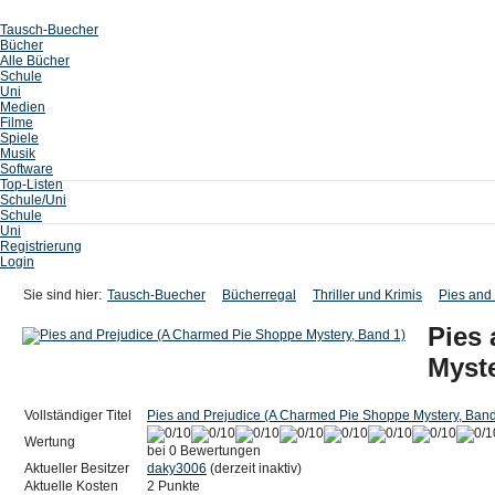
Tausch-Buecher
Bücher
Alle Bücher
Schule
Uni
Medien
Filme
Spiele
Musik
Software
Top-Listen
Schule/Uni
Schule
Uni
Registrierung
Login
Sie sind hier:
Tausch-Buecher
Bücherregal
Thriller und Krimis
Pies and
Pies
Myste
Vollständiger Titel
Pies and Prejudice (A Charmed Pie Shoppe Mystery, Band
Wertung
bei 0 Bewertungen
Aktueller Besitzer
daky3006
(derzeit inaktiv)
Aktuelle Kosten
2 Punkte