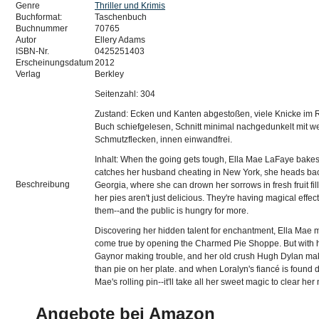
Genre
Thriller und Krimis
Buchformat:
Taschenbuch
Buchnummer
70765
Autor
Ellery Adams
ISBN-Nr.
0425251403
Erscheinungsdatum
2012
Verlag
Berkley
Seitenzahl: 304
Zustand: Ecken und Kanten abgestoßen, viele Knicke im R
Buch schiefgelesen, Schnitt minimal nachgedunkelt mit w
Schmutzflecken, innen einwandfrei.
Inhalt: When the going gets tough, Ella Mae LaFaye bake
catches her husband cheating in New York, she heads b
Beschreibung
Georgia, where she can drown her sorrows in fresh fruit fill
her pies aren't just delicious. They're having magical effe
them--and the public is hungry for more.
Discovering her hidden talent for enchantment, Ella Mae
come true by opening the Charmed Pie Shoppe. But with 
Gaynor making trouble, and her old crush Hugh Dylan ma
than pie on her plate. and when Loralyn's fiancé is found d
Mae's rolling pin--it'll take all her sweet magic to clear he
Angebote bei Amazon