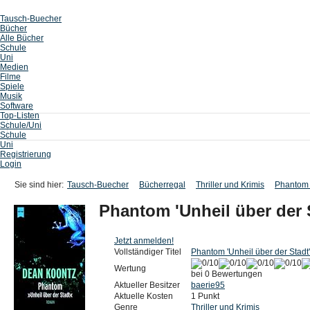
Tausch-Buecher
Bücher
Alle Bücher
Schule
Uni
Medien
Filme
Spiele
Musik
Software
Top-Listen
Schule/Uni
Schule
Uni
Registrierung
Login
Sie sind hier:
Tausch-Buecher
Bücherregal
Thriller und Krimis
Phantom 
Phantom 'Unheil über der 
Jetzt anmelden!
Vollständiger Titel
Phantom 'Unheil über der Stad
Wertung
bei 0 Bewertungen
Aktueller Besitzer
baerie95
Aktuelle Kosten
1 Punkt
Genre
Thriller und Krimis