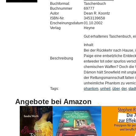
Buchformat:
Taschenbuch
Buchnummer
69777
Autor
Dean R. Koontz
ISBN-Nr.
3453139658
Erscheinungsdatum
01.10.2002
Verlag
Heyne
Gut erhaltenes Taschenbuch, ei
Inhalt:
Bei der Rückkehr nach Hause, in
Paige eine entsetzliche Entdec
Beschreibung
entweder tot oder spurlos vers
chemischen Waffen? Doch die Wa
Dämon hält Snowfield mit ungla
der Rettungsmannschaft fallen 
unheimliche Phantom zu verni
Tags:
phantom
,
unheil
,
über
,
der
,
stad
Angebote bei Amazon