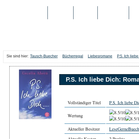
TAUSCH-BUECHER
BÜCHER
MEDIEN
TOP-LISTEN
SC
Sie sind hier:
Tausch-Buecher
Bücherregal
Liebesromane
P.S. Ich lie
P.S. Ich liebe Dich: Rom
Vollständiger Titel
P.S. Ich liebe D
Wertung
Aktueller Besitzer
LeseGerneBuech
Aktuelle Kosten
2 Punkte