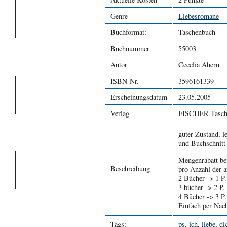
Genre
Liebesromane
Buchformat:
Taschenbuch
Buchnummer
55003
Autor
Cecelia Ahern
ISBN-Nr.
3596161339
Erscheinungsdatum
23.05.2005
Verlag
FISCHER Tasch
guter Zustand, le
und Buchschnitt
Mengenrabatt be
Beschreibung
pro Anzahl der a
2 Bücher -> 1 P.
3 bücher -> 2 P.
4 Bücher -> 3 P.
Einfach per Nac
Tags:
ps
,
ich
,
liebe
,
di