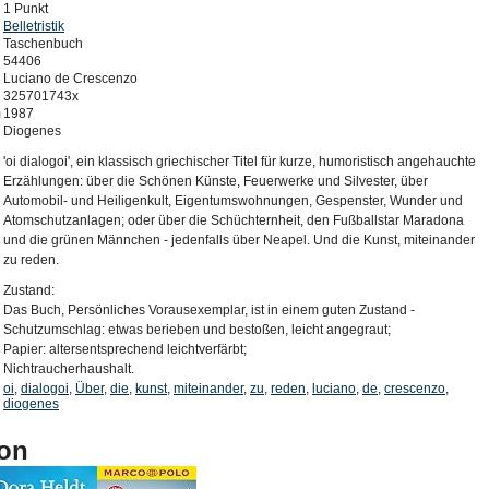
1 Punkt
Belletristik
Taschenbuch
54406
Luciano de Crescenzo
325701743x
m
1987
Diogenes
'oi dialogoi', ein klassisch griechischer Titel für kurze, humoristisch angehauchte
Erzählungen: über die Schönen Künste, Feuerwerke und Silvester, über
Automobil- und Heiligenkult, Eigentumswohnungen, Gespenster, Wunder und
Atomschutzanlagen; oder über die Schüchternheit, den Fußballstar Maradona
und die grünen Männchen - jedenfalls über Neapel. Und die Kunst, miteinander
zu reden.
Zustand:
Das Buch, Persönliches Vorausexemplar, ist in einem guten Zustand -
Schutzumschlag: etwas berieben und bestoßen, leicht angegraut;
Papier: altersentsprechend leichtverfärbt;
Nichtraucherhaushalt.
oi
,
dialogoi
,
Über
,
die
,
kunst
,
miteinander
,
zu
,
reden
,
luciano
,
de
,
crescenzo
,
diogenes
on