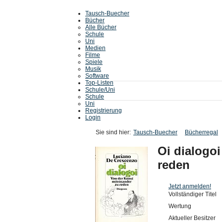
Tausch-Buecher
Bücher
Alle Bücher
Schule
Uni
Medien
Filme
Spiele
Musik
Software
Top-Listen
Schule/Uni
Schule
Uni
Registrierung
Login
Sie sind hier:
Tausch-Buecher
Bücherregal
Oi dialogoi
reden
Jetzt anmelden!
Vollständiger Titel
Wertung
Aktueller Besitzer