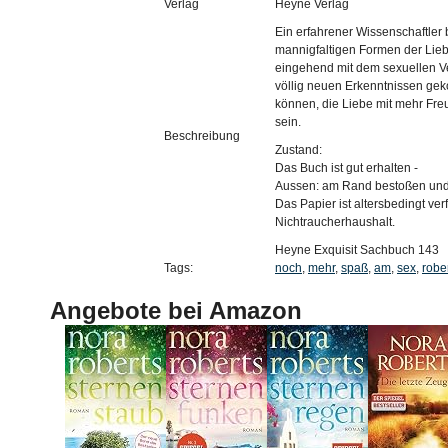
Verlag
Heyne Verlag
Ein erfahrener Wissenschaftler 
mannigfaltigen Formen der Lieb
eingehend mit dem sexuellen Ve
völlig neuen Erkenntnissen ge
können, die Liebe mit mehr Fre
sein.
Beschreibung
Zustand:
Das Buch ist gut erhalten -
Aussen: am Rand bestoßen und
Das Papier ist altersbedingt verf
Nichtraucherhaushalt.
Heyne Exquisit Sachbuch 143
Tags:
noch
,
mehr
,
spaß
,
am
,
sex
,
robe
Angebote bei Amazon