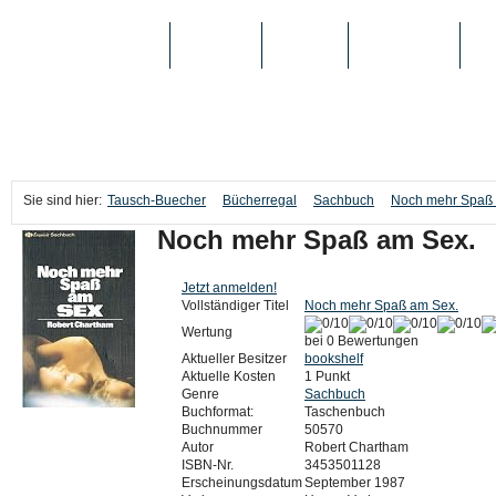
TAUSCH-BUECHER
BÜCHER
MEDIEN
TOP-LISTEN
SC
Sie sind hier:
Tausch-Buecher
Bücherregal
Sachbuch
Noch mehr Spaß 
Noch mehr Spaß am Sex.
Jetzt anmelden!
Vollständiger Titel
Noch mehr Spaß am Sex.
Wertung
bei 0 Bewertungen
Aktueller Besitzer
bookshelf
Aktuelle Kosten
1 Punkt
Genre
Sachbuch
Buchformat:
Taschenbuch
Buchnummer
50570
Autor
Robert Chartham
ISBN-Nr.
3453501128
Erscheinungsdatum
September 1987