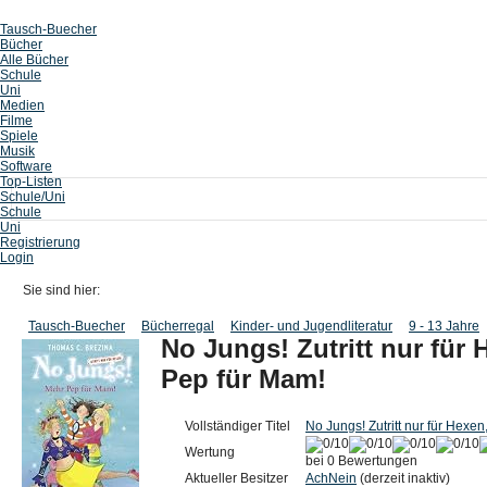
Tausch-Buecher
Bücher
Alle Bücher
Schule
Uni
Medien
Filme
Spiele
Musik
Software
Top-Listen
Schule/Uni
Schule
Uni
Registrierung
Login
Sie sind hier:
Tausch-Buecher
Bücherregal
Kinder- und Jugendliteratur
9 - 13 Jahre
No Jungs! Zutritt nur für
Pep für Mam!
Vollständiger Titel
No Jungs! Zutritt nur für Hexe
Wertung
bei 0 Bewertungen
Aktueller Besitzer
AchNein
(derzeit inaktiv)