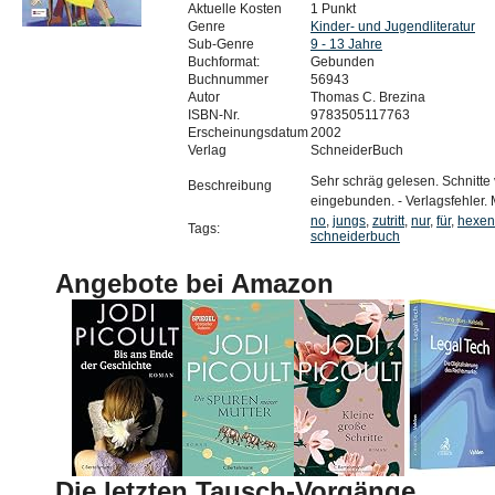
Aktuelle Kosten
1 Punkt
Genre
Kinder- und Jugendliteratur
Sub-Genre
9 - 13 Jahre
Buchformat:
Gebunden
Buchnummer
56943
Autor
Thomas C. Brezina
ISBN-Nr.
9783505117763
Erscheinungsdatum
2002
Verlag
SchneiderBuch
Sehr schräg gelesen. Schnitte 
Beschreibung
eingebunden. - Verlagsfehler.
no
,
jungs
,
zutritt
,
nur
,
für
,
hexen
Tags:
schneiderbuch
Angebote bei Amazon
Die letzten Tausch-Vorgänge