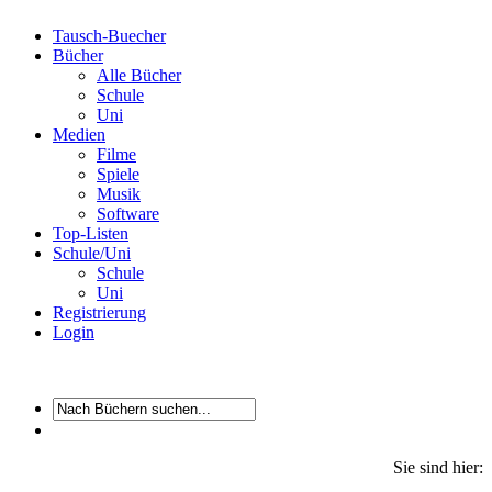
Tausch-Buecher
Bücher
Alle Bücher
Schule
Uni
Medien
Filme
Spiele
Musik
Software
Top-Listen
Schule/Uni
Schule
Uni
Registrierung
Login
Sie sind hier: