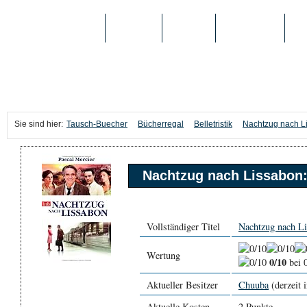
TAUSCH-BUECHER
BÜCHER
MEDIEN
TOP-LISTEN
SC
Sie sind hier:
Tausch-Buecher
Bücherregal
Belletristik
Nachtzug nach L
Nachtzug nach Lissabon
Vollständiger Titel
Nachtzug nach L
Wertung
0/10
bei 
Aktueller Besitzer
Chuuba
(derzeit i
Aktuelle Kosten
2 Punkte