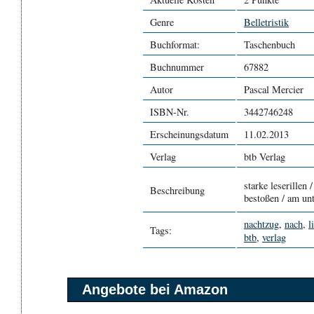
Genre
Belletristik
Buchformat:
Taschenbuch
Buchnummer
67882
Autor
Pascal Mercier
ISBN-Nr.
3442746248
Erscheinungsdatum
11.02.2013
Verlag
btb Verlag
starke leserillen 
Beschreibung
bestoßen / am un
nachtzug
,
nach
,
l
Tags:
btb
,
verlag
Angebote bei Amazon