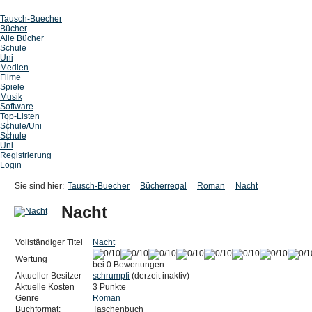
Tausch-Buecher
Bücher
Alle Bücher
Schule
Uni
Medien
Filme
Spiele
Musik
Software
Top-Listen
Schule/Uni
Schule
Uni
Registrierung
Login
Sie sind hier:
Tausch-Buecher
Bücherregal
Roman
Nacht
Nacht
Vollständiger Titel
Nacht
Wertung
bei 0 Bewertungen
Aktueller Besitzer
schrumpfi
(derzeit inaktiv)
Aktuelle Kosten
3 Punkte
Genre
Roman
Buchformat:
Taschenbuch