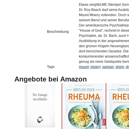
Etwas vergilbt,ME-Stempel.Sons
Dr. Roy Basch darf seine Ausbi
Mount Misery vollenden. Doch wa
seinem Beruf und seiner Berufu
Der amerikanische Psychiatriep
"House of God", rechnet in die
Beschreibung
Psychiatrie, ab. Dr. Bach, auch
Ausbildung in der angesehenen 
den grünen Hügeln Neuenglands.
dort herrschenden Gesetze: Die 
konkurrierender wissenschaftlic
genug als reine Geldquelle benu
Tags:
mount
,
misery
,
samuel
,
shem
,
d
Angebote bei Amazon