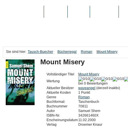
TAUSCH-BUECHER
BÜCHER
MEDIEN
TOP-LISTEN
SC
Sie sind hier:
Tausch-Buecher
Bücherregal
Roman
Mount Misery
Mount Misery
Vollständiger Titel
Mount Misery
Wertung
bei 0 Bewertungen
Aktueller Besitzer
waveangel
(derzeit inaktiv)
Aktuelle Kosten
1 Punkt
Genre
Roman
Buchformat:
Taschenbuch
Buchnummer
70811
Autor
Samuel Shem
ISBN-Nr.
342661460X
Erscheinungsdatum
11.02.2000
Verlag
Droemer Knaur