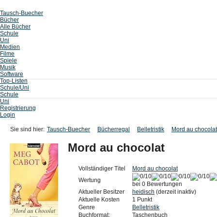
Tausch-Buecher
Bücher
Alle Bücher
Schule
Uni
Medien
Filme
Spiele
Musik
Software
Top-Listen
Schule/Uni
Schule
Uni
Registrierung
Login
Sie sind hier:
Tausch-Buecher
Bücherregal
Belletristik
Mord au chocolat
Mord au chocolat
Vollständiger Titel
Mord au chocolat
Wertung
bei 0 Bewertungen
Aktueller Besitzer
heidisch
(derzeit inaktiv)
Aktuelle Kosten
1 Punkt
Genre
Belletristik
Buchformat:
Taschenbuch