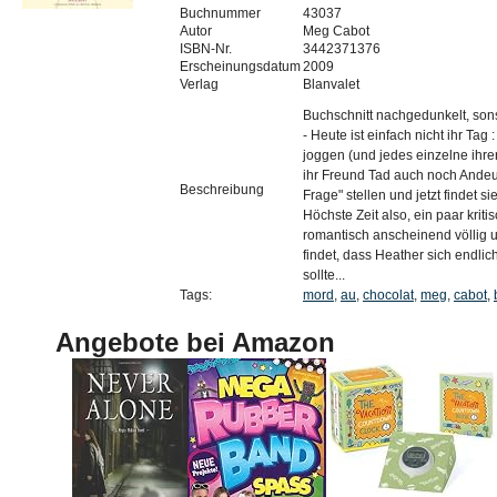
Buchnummer
43037
Autor
Meg Cabot
ISBN-Nr.
3442371376
Erscheinungsdatum
2009
Verlag
Blanvalet
Buchschnitt nachgedunkelt, son
- Heute ist einfach nicht ihr Tag 
joggen (und jedes einzelne ihre
ihr Freund Tad auch noch Andeut
Beschreibung
Frage" stellen und jetzt findet 
Höchste Zeit also, ein paar krit
romantisch anscheinend völlig u
findet, dass Heather sich endli
sollte...
Tags:
mord
,
au
,
chocolat
,
meg
,
cabot
,
Angebote bei Amazon