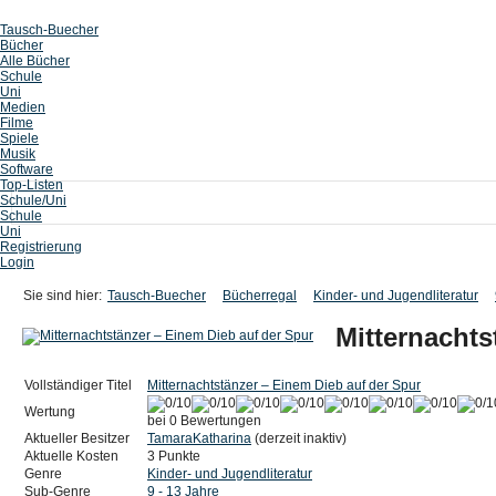
Tausch-Buecher
Bücher
Alle Bücher
Schule
Uni
Medien
Filme
Spiele
Musik
Software
Top-Listen
Schule/Uni
Schule
Uni
Registrierung
Login
Sie sind hier:
Tausch-Buecher
Bücherregal
Kinder- und Jugendliteratur
Mitternachts
Vollständiger Titel
Mitternachtstänzer – Einem Dieb auf der Spur
Wertung
bei 0 Bewertungen
Aktueller Besitzer
TamaraKatharina
(derzeit inaktiv)
Aktuelle Kosten
3 Punkte
Genre
Kinder- und Jugendliteratur
Sub-Genre
9 - 13 Jahre