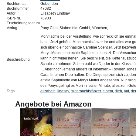
Buchformat:
Gebunden
Buchnummer
47082
Autor
Elizabeth Lindsay
ISBN-Nr.
78903
Erscheinungsdatum
Verlag
Pony Club, Stabenfeldt GmbH, München,
Mory lachte bei der Vorstellung, wie schrecklich sie einm
hatte. Jetzt gehörte Mitternachtstänzer ihr und alles war g
sich über die hochnäsige Caroline Soencer. Jetzt bezweife
Morys Mutter eine echte Saphirkette besitzt. Die Versuchu
kann nicht widerstehen. Sie beschließt, die Kette “auszubo
Beschreibung
Schule zu nehmen. Schon bald weiß jeder in der Klasse ü
… Aber noch jemand anders ist informiert – Royden Jones
Cara für einen Dieb halten. Die Dinge spitzen sich zu, denn
aif die Saphirkette von Morys Mutter abgesehen. Nur mit 
des Ponys gelingt es Mori in letzter Minute, alles zum Gu
Tags:
elizabeth
,
lindsay
,
mitternachtstänzer
,
einem
,
dieb
,
auf
,
der
Angebote bei Amazon