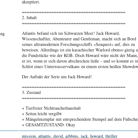
akzeptiert.
==========================================
2. Inhalt
==========================================
Atlantis befand sich im Schwarzen Meer! Jack Howard,
ung
Wissenschaftler, Abenteurer und Gentleman, macht sich an Bord
seines ultramodernen Forschungsschiffs »Seaquest« auf, dies zu
beweisen. Allerdings ist ein kasachischer Warlord ebenso gierig a
die Fundstücke wie der KGB. Doch Howard wäre nicht der Mann,
er ist, wenn er sich davon abschrecken ließe – und so kommt es i
Schlot eines Unterwasservulkans zu einem ersten heißen Showdo
Der Auftakt der Serie um Jack Howard!
==========================================
3. Zustand
==========================================
+ Tierfreier Nichtraucherhaushalt
+ Seiten leicht vergilbt
+ Mängelexemplar mit entsprechendem Stempel auf dem Fußschni
+ GESAMTZUSTAND: Okay
mission
,
atlantis
,
david
,
gibbins
,
jack
,
howard
,
thriller