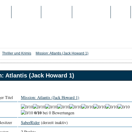
IEN
TOP-LISTEN
SCHULE/UNI
REGISTRIERUNG
LOGIN
Thriller und Krimis
Mission: Atlantis (Jack Howard 1)
: Atlantis (Jack Howard 1)
er Titel
Mission: Atlantis (Jack Howard 1)
0/10
bei 0 Bewertungen
Besitzer
SaberRider
(derzeit inaktiv)
osten
2 Punkte