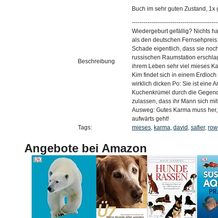
Buch im sehr guten Zustand, 1x
--------------------------------------------
Wiedergeburt gefällig? Nichts 
als den deutschen Fernsehpreis.
Schade eigentlich, dass sie no
russischen Raumstation erschlage
Beschreibung
ihrem Leben sehr viel mieses K
Kim findet sich in einem Erdloc
wirklich dicken Po: Sie ist eine 
Kuchenkrümel durch die Gegend
zulassen, dass ihr Mann sich mit
Ausweg: Gutes Karma muss her, d
aufwärts geht!
Tags:
mieses
,
karma
,
david
,
safier
,
row
Angebote bei Amazon