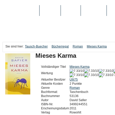
TAUSCH-BUECHER
BÜCHER
MEDIEN
TOP-LISTEN
SC
Sie sind hier:
Tausch-Buecher
Bücherregal
Roman
Mieses Karma
Mieses Karma
Vollständiger Titel
Mieses Karma
Wertung
Aktueller Besitzer
Ulli75
Aktuelle Kosten
2 Punkte
Genre
Roman
Buchformat:
Taschenbuch
Buchnummer
53136
Autor
David Safier
ISBN-Nr.
3499244551
Erscheinungsdatum
2011
Verlag
Rowohlt