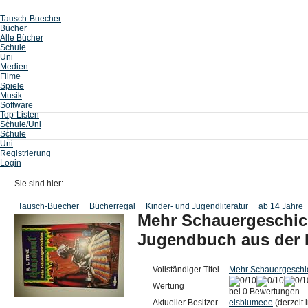
Tausch-Buecher
Bücher
Alle Bücher
Schule
Uni
Medien
Filme
Spiele
Musik
Software
Top-Listen
Schule/Uni
Schule
Uni
Registrierung
Login
Sie sind hier:
Tausch-Buecher
Bücherregal
Kinder- und Jugendliteratur
ab 14 Jahre
Mehr Schauergeschic
Jugendbuch aus der 
Vollständiger Titel
Mehr Schauergeschic
Wertung
bei 0 Bewertungen
Aktueller Besitzer
eisblumeee
(derzeit i