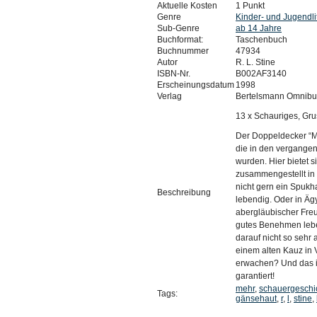
Aktuelle Kosten
1 Punkt
Genre
Kinder- und Jugendli
Sub-Genre
ab 14 Jahre
Buchformat:
Taschenbuch
Buchnummer
47934
Autor
R. L. Stine
ISBN-Nr.
B002AF3140
Erscheinungsdatum
1998
Verlag
Bertelsmann Omnibu
13 x Schauriges, Gr
Der Doppeldecker “M
die in den vergangen
wurden. Hier bietet 
zusammengestellt in
nicht gern ein Spukh
Beschreibung
lebendig. Oder in Ä
abergläubischer Freu
gutes Benehmen lebe
darauf nicht so sehr
einem alten Kauz in
erwachen? Und das is
garantiert!
mehr
,
schauergeschi
Tags:
gänsehaut
,
r
,
l
,
stine
,