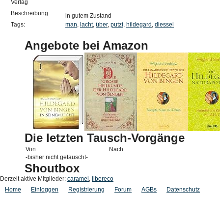
Verlag
Beschreibung
in gutem Zustand
Tags:
man
,
lacht
,
über
,
putzi
,
hildegard
,
diessel
Angebote bei Amazon
Die letzten Tausch-Vorgänge
Von
Nach
-bisher nicht getauscht-
Shoutbox
Derzeit aktive Mitglieder:
caramel
,
libereco
Home
Einloggen
Registrierung
Forum
AGBs
Datenschutz