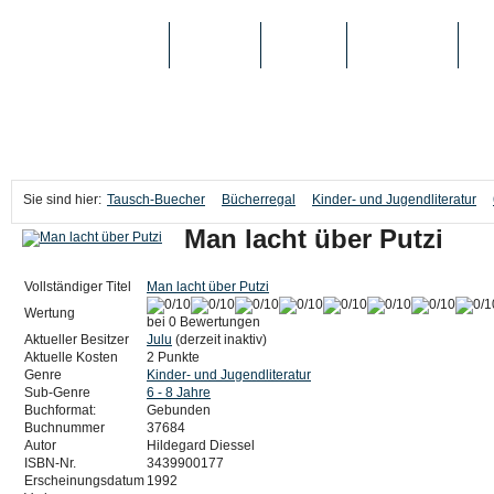
TAUSCH-BUECHER
BÜCHER
MEDIEN
TOP-LISTEN
SC
Sie sind hier:
Tausch-Buecher
Bücherregal
Kinder- und Jugendliteratur
Man lacht über Putzi
Vollständiger Titel
Man lacht über Putzi
Wertung
bei 0 Bewertungen
Aktueller Besitzer
Julu
(derzeit inaktiv)
Aktuelle Kosten
2 Punkte
Genre
Kinder- und Jugendliteratur
Sub-Genre
6 - 8 Jahre
Buchformat:
Gebunden
Buchnummer
37684
Autor
Hildegard Diessel
ISBN-Nr.
3439900177
Erscheinungsdatum
1992