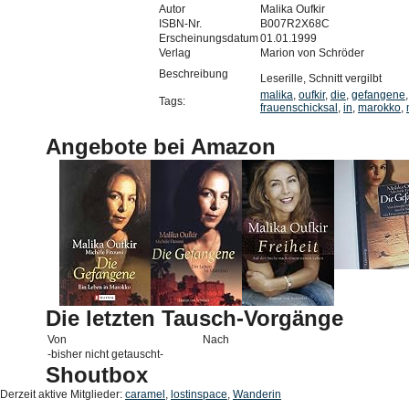
Autor
Malika Oufkir
ISBN-Nr.
B007R2X68C
Erscheinungsdatum
01.01.1999
Verlag
Marion von Schröder
Beschreibung
Leserille, Schnitt vergilbt
malika
,
oufkir
,
die
,
gefangene
Tags:
frauenschicksal
,
in
,
marokko
,
Angebote bei Amazon
Die letzten Tausch-Vorgänge
Von
Nach
-bisher nicht getauscht-
Shoutbox
Derzeit aktive Mitglieder:
caramel
,
lostinspace
,
Wanderin