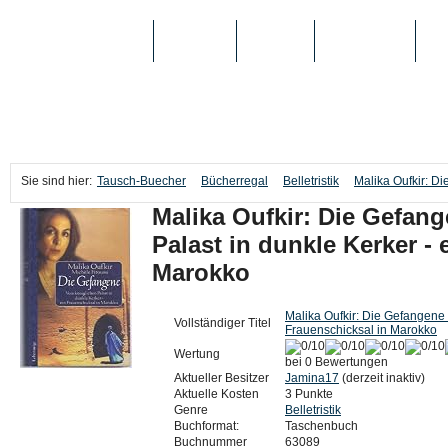
TAUSCH-BUECHER
BÜCHER
MEDIEN
TOP-LISTEN
SC
Sie sind hier:
Tausch-Buecher
Bücherregal
Belletristik
Malika Oufkir: Di
Malika Oufkir: Die Gefan
Palast in dunkle Kerker - 
Marokko
Malika Oufkir: Die Gefangene 
Vollständiger Titel
Frauenschicksal in Marokko
Wertung
bei 0 Bewertungen
Aktueller Besitzer
Jamina17
(derzeit inaktiv)
Aktuelle Kosten
3 Punkte
Genre
Belletristik
Buchformat:
Taschenbuch
Buchnummer
63089