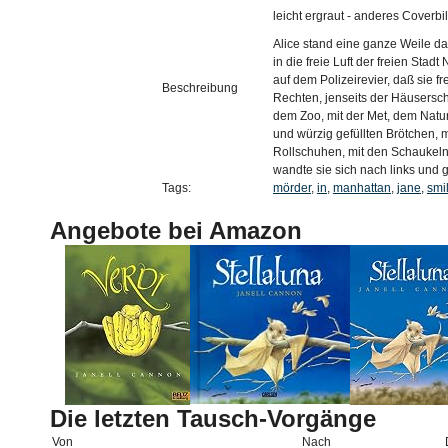
leicht ergraut - anderes Coverbi
Alice stand eine ganze Weile da..
in die freie Luft der freien Sta
auf dem Polizeirevier, daß sie fre
Beschreibung
Rechten, jenseits der Häuserschl
dem Zoo, mit der Met, dem Natu
und würzig gefüllten Brötchen, 
Rollschuhen, mit den Schaukeln
wandte sie sich nach links und 
Tags:
mörder
,
in
,
manhattan
,
jane
,
smi
Angebote bei Amazon
Die letzten Tausch-Vorgänge
Von
Nach