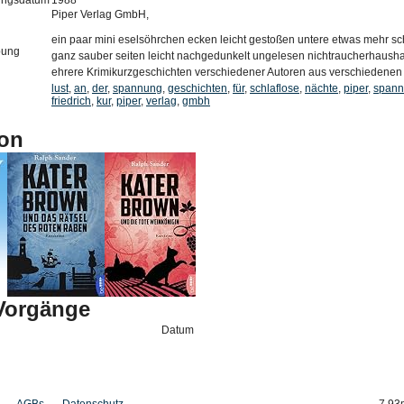
ungsdatum
1988
Piper Verlag GmbH,
ein paar mini eselsöhrchen ecken leicht gestoßen untere etwas mehr sch
bung
ganz sauber seiten leicht nachgedunkelt ungelesen nichtraucherhausha
ehrere Krimikurzgeschichten verschiedener Autoren aus verschiedene
lust
,
an
,
der
,
spannung
,
geschichten
,
für
,
schlaflose
,
nächte
,
piper
,
span
friedrich
,
kur
,
piper
,
verlag
,
gmbh
on
-Vorgänge
Datum