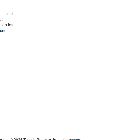
nitt nicht
lt
n Ländern
nung
,