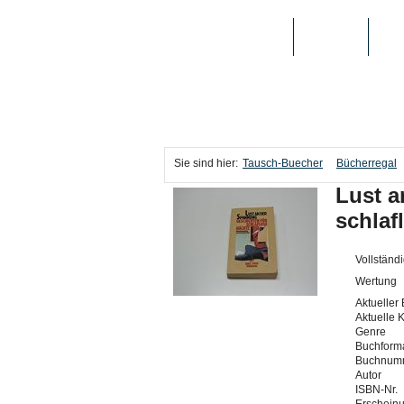
TAUSCH-BUECHER
BÜCHER
MED
Sie sind hier:
Tausch-Buecher
Bücherregal
Lust a
schlaf
Vollständi
Wertung
Aktueller 
Aktuelle 
Genre
Buchforma
Buchnum
Autor
ISBN-Nr.