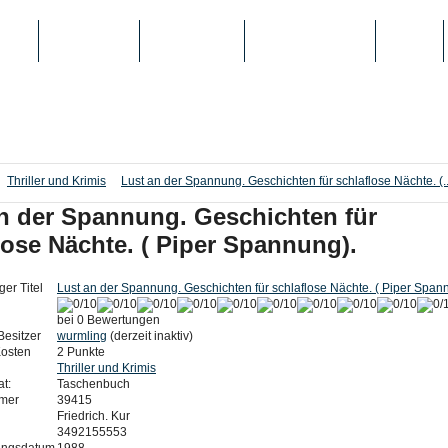
IEN
TOP-LISTEN
SCHULE/UNI
REGISTRIERUNG
LOGIN
Thriller und Krimis
Lust an der Spannung. Geschichten für schlaflose Nächte. (..
n der Spannung. Geschichten für
lose Nächte. ( Piper Spannung).
ger Titel
Lust an der Spannung. Geschichten für schlaflose Nächte. ( Piper Span
bei 0 Bewertungen
Besitzer
wurmling
(derzeit inaktiv)
Kosten
2 Punkte
Thriller und Krimis
t:
Taschenbuch
mer
39415
Friedrich. Kur
3492155553