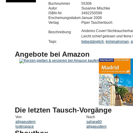
Buchnummer
55306
Autor
Susanne Mischke
ISBN-Nr.
3492250599
Erscheinungsdatum
Januar 2008
Verlag
Piper Taschenbuch
Anderes Cover! Nichtraucherhau
Beschreibung
Leicht schief gelesen und feine 
Tags:
liebeslänglich
,
kriminalroman
,
s
Angebote bei Amazon
Die letzten Tausch-Vorgänge
Von
Nach
allgaeustern
sahara60
lostinspace
allgaeustern