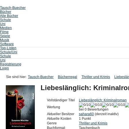
Tausch-Buecher
Bücher
Alle Bücher
Schule
Uni
Medien
Filme
Spiele
Musik
Software
Top-Listen
Schule/Uni
Schule
Uni
Registrierung
Login
Sie sind hier:
Tausch-Buecher
Bücherregal
Thriller und Krimis
Liebeslä
Liebeslänglich: Kriminalr
Vollständiger Titel
Liebeslänglich: Kriminalroman
Wertung
bei 0 Bewertungen
Aktueller Besitzer
sahara60
(derzeit inaktiv)
Aktuelle Kosten
1 Punkt
Genre
Thriller und Krimis
Buchformat:
Taschenbuch