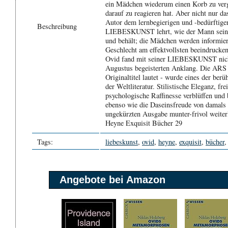
ein Mädchen wiederum einen Korb zu verg
darauf zu reagieren hat. Aber nicht nur d
Autor dem lernbegierigen und -bedürftige
Beschreibung
LIEBESKUNST lehrt, wie der Mann seine 
und behält; die Mädchen werden informier
Geschlecht am effektvollsten beeindrucke
Ovid fand mit seiner LIEBESKUNST nich
Augustus begeisterten Anklang. Die AR
Originaltitel lautet - wurde eines der ber
der Weltliteratur. Stilistische Eleganz, f
psychologische Raffinesse verblüffen und 
ebenso wie die Daseinsfreude von damals i
ungekürzten Ausgabe munter-frivol weiter
Heyne Exquisit Bücher 29
Tags:
liebeskunst
,
ovid
,
heyne
,
exquisit
,
bücher
Angebote bei Amazon