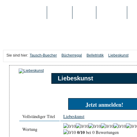
TAUSCH-BUECHER
BÜCHER
MEDIEN
TOP-LISTEN
SC
Sie sind hier:
Tausch-Buecher
Bücherregal
Belletristik
Liebeskunst
Liebeskunst
Jetzt anmelden!
Vollständiger Titel
Liebeskunst
Wertung
0/10
bei 0 Bewertungen