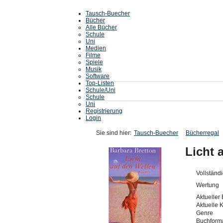
Tausch-Buecher
Bücher
Alle Bücher
Schule
Uni
Medien
Filme
Spiele
Musik
Software
Top-Listen
Schule/Uni
Schule
Uni
Registrierung
Login
Sie sind hier:
Tausch-Buecher
Bücherregal
Licht 
Vollständi
Wertung
Aktueller 
Aktuelle 
Genre
Buchforma