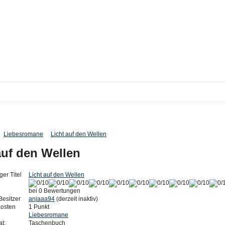
Liebesromane
Licht auf den Wellen
auf den Wellen
ger Titel
Licht auf den Wellen
bei 0 Bewertungen
Besitzer
anjaaa94
(derzeit inaktiv)
Kosten
1 Punkt
Liebesromane
t:
Taschenbuch