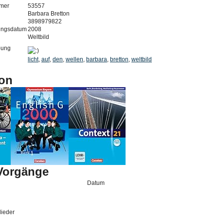
mer
53557
Barbara Bretton
3898979822
ungsdatum
2008
Weltbild
bung
licht
,
auf
,
den
,
wellen
,
barbara
,
bretton
,
weltbild
on
-Vorgänge
Datum
lieder