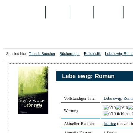
TAUSCH-BUECHER
BÜCHER
MEDIEN
TOP-LISTEN
SC
Sie sind hier:
Tausch-Buecher
Bücherregal
Belletristik
Lebe ewig: Rom
Lebe ewig: Roman
Vollständiger Titel
Lebe ewig: Rom
Wertung
0/10
bei 
Aktueller Besitzer
lectrice
(derzeit i
Aktuelle Kosten
1 Punkt