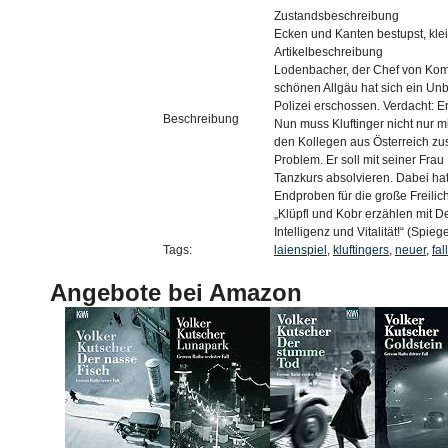
Zustandsbeschreibung
Ecken und Kanten bestupst, kle
Artikelbeschreibung
Lodenbacher, der Chef von Kommi
schönen Allgäu hat sich ein Unb
Polizei erschossen. Verdacht: E
Beschreibung
Nun muss Kluftinger nicht nur m
den Kollegen aus Österreich zu
Problem. Er soll mit seiner F
Tanzkurs absolvieren. Dabei hat 
Endproben für die große Freilich
„Klüpfl und Kobr erzählen mit 
Intelligenz und Vitalität!“ (Spieg
Tags:
laienspiel
,
kluftingers
,
neuer
,
fall
Angebote bei Amazon