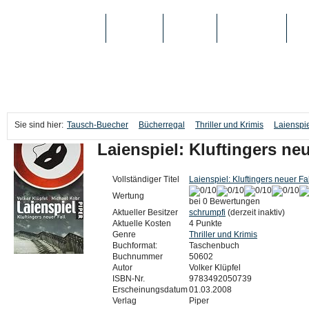
TAUSCH-BUECHER
BÜCHER
MEDIEN
TOP-LISTEN
SC
Sie sind hier:
Tausch-Buecher
Bücherregal
Thriller und Krimis
Laienspie
Laienspiel: Kluftingers neu
Vollständiger Titel
Laienspiel: Kluftingers neuer Fal
Wertung
bei 0 Bewertungen
Aktueller Besitzer
schrumpfi
(derzeit inaktiv)
Aktuelle Kosten
4 Punkte
Genre
Thriller und Krimis
Buchformat:
Taschenbuch
Buchnummer
50602
Autor
Volker Klüpfel
ISBN-Nr.
9783492050739
Erscheinungsdatum
01.03.2008
Verlag
Piper