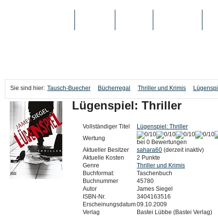
TAUSCH-BUECHER
BÜCHER
MEDIEN
TOP-LISTEN
SC
Sie sind hier:
Tausch-Buecher
Bücherregal
Thriller und Krimis
Lügenspie
Lügenspiel: Thriller
Vollständiger Titel
Lügenspiel: Thriller
Wertung
bei 0 Bewertungen
Aktueller Besitzer
sahara60
(derzeit inaktiv)
Aktuelle Kosten
2 Punkte
Genre
Thriller und Krimis
Buchformat:
Taschenbuch
Buchnummer
45780
Autor
James Siegel
ISBN-Nr.
3404163516
Erscheinungsdatum
09.10.2009
Verlag
Bastei Lübbe (Bastei Verlag)