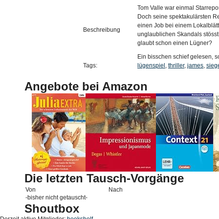
Tom Valle war einmal Starrepor
Doch seine spektakulärsten Rep
einen Job bei einem Lokalblätt
Beschreibung
unglaublichen Skandals stösst.
glaubt schon einen Lügner?
Ein bisschen schief gelesen, s
Tags:
lügenspiel
,
thriller
,
james
,
sieg
Angebote bei Amazon
Die letzten Tausch-Vorgänge
Von
Nach
-bisher nicht getauscht-
Shoutbox