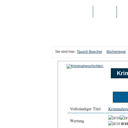
TAUSCH-BUECHER
BÜCHER
MED
Sie sind hier:
Tausch-Buecher
Bücherregal
Kri
Vollständiger Titel
Kriminalges
Wertung
0/1