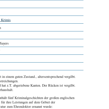
d Krimis
h
Sayers
7
t in einem guten Zustand., altersentsprechend vergilbt.
streichungen.
 hat z.T. abgeriebene Kanten. Der Rücken ist vergilbt.
rhaushalt.
thält fünf Kriminalgeschichten der großen englischen
e für ihre Leistungen auf dem Gebiet der
eratur zum Ehrendoktor ernannt wurde: