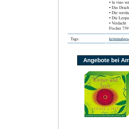
• ln vino ver
• Das Drac
• Die verrät
• Die Leop
• Verdacht
Fischer 739
Tags:
kriminalges
Angebote bei A