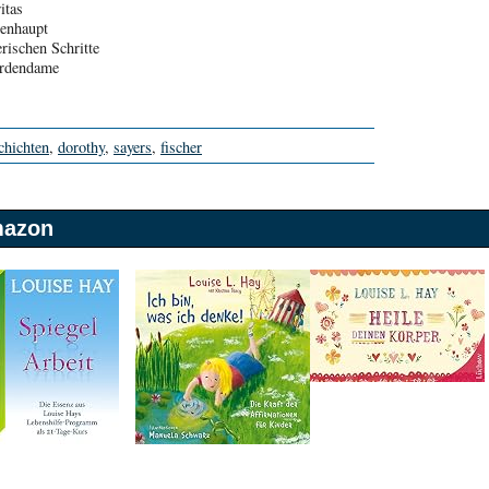
itas
henhaupt
erischen Schritte
ardendame
chichten
,
dorothy
,
sayers
,
fischer
mazon