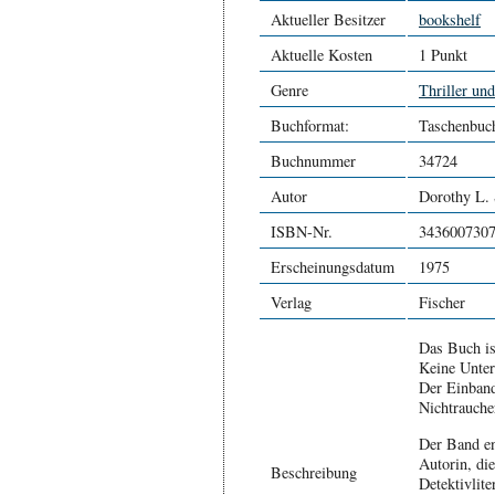
Aktueller Besitzer
bookshelf
Aktuelle Kosten
1 Punkt
Genre
Thriller un
Buchformat:
Taschenbuc
Buchnummer
34724
Autor
Dorothy L. 
ISBN-Nr.
343600730
Erscheinungsdatum
1975
Verlag
Fischer
Das Buch is
Keine Unter
Der Einband
Nichtrauche
Der Band en
Autorin, di
Beschreibung
Detektivlit