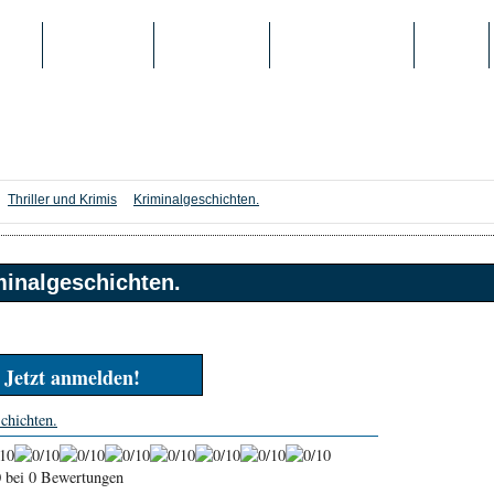
IEN
TOP-LISTEN
SCHULE/UNI
REGISTRIERUNG
LOGIN
Thriller und Krimis
Kriminalgeschichten.
minalgeschichten.
Jetzt anmelden!
chichten.
0
bei 0 Bewertungen