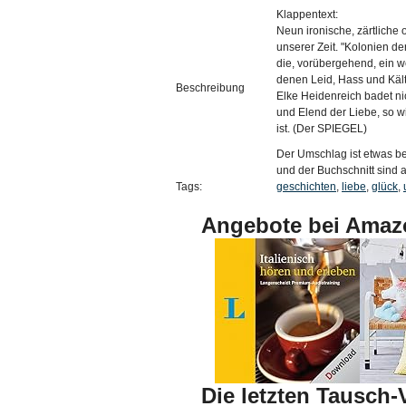
Klappentext:
Neun ironische, zärtliche
unserer Zeit. "Kolonien der
die, vorübergehend, ein w
denen Leid, Hass und Kält
Beschreibung
Elke Heidenreich badet ni
und Elend der Liebe, so w
ist. (Der SPIEGEL)
Der Umschlag ist etwas b
und der Buchschnitt sind a
Tags:
geschichten
,
liebe
,
glück
,
Angebote bei Amaz
Die letzten Tausch