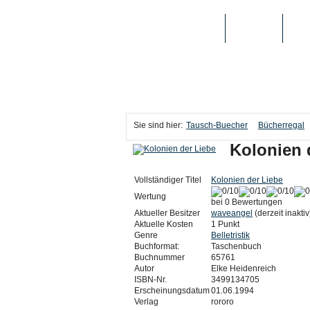
TAUSCH-BUECHER
BÜCHER
MED
Sie sind hier:
Tausch-Buecher
Bücherregal
Kolonien 
Vollständiger Titel
Kolonien der Liebe
Wertung
bei 0 Bewertungen
Aktueller Besitzer
waveangel
(derzeit inaktiv
Aktuelle Kosten
1 Punkt
Genre
Belletristik
Buchformat:
Taschenbuch
Buchnummer
65761
Autor
Elke Heidenreich
ISBN-Nr.
3499134705
Erscheinungsdatum
01.06.1994
Verlag
rororo