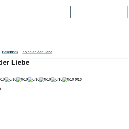
IEN
TOP-LISTEN
SCHULE/UNI
REGISTRIERUNG
LOGIN
Belletristik
Kolonien der Liebe
der Liebe
0/10
)