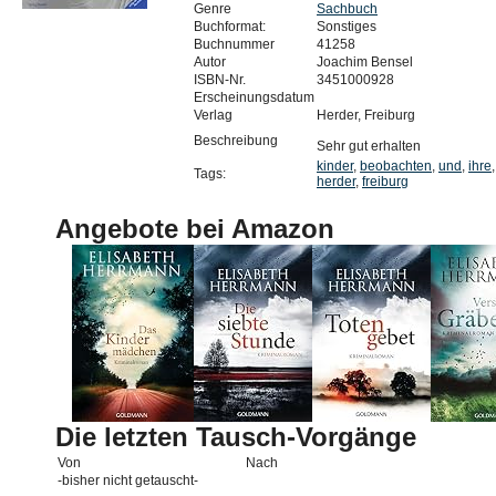
Genre
Sachbuch
Buchformat:
Sonstiges
Buchnummer
41258
Autor
Joachim Bensel
ISBN-Nr.
3451000928
Erscheinungsdatum
Verlag
Herder, Freiburg
Beschreibung
Sehr gut erhalten
kinder
,
beobachten
,
und
,
ihre
Tags:
herder
,
freiburg
Angebote bei Amazon
Die letzten Tausch-Vorgänge
Von
Nach
-bisher nicht getauscht-