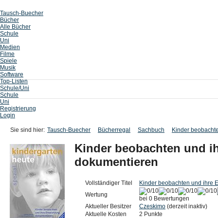
Tausch-Buecher
Bücher
Alle Bücher
Schule
Uni
Medien
Filme
Spiele
Musik
Software
Top-Listen
Schule/Uni
Schule
Uni
Registrierung
Login
Sie sind hier:
Tausch-Buecher
Bücherregal
Sachbuch
Kinder beobachte
Kinder beobachten und i
dokumentieren
Vollständiger Titel
Kinder beobachten und ihre 
Wertung
bei 0 Bewertungen
Aktueller Besitzer
Czeskimo
(derzeit inaktiv)
Aktuelle Kosten
2 Punkte