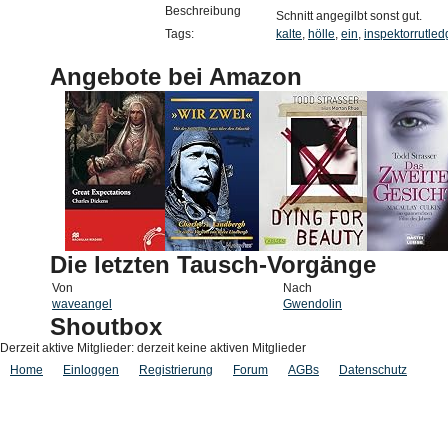
Beschreibung
Schnitt angegilbt sonst gut.
Tags:
kalte
,
hölle
,
ein
,
inspektorrutle
Angebote bei Amazon
Die letzten Tausch-Vorgänge
Von
Nach
waveangel
Gwendolin
Shoutbox
Derzeit aktive Mitglieder: derzeit keine aktiven Mitglieder
Home
Einloggen
Registrierung
Forum
AGBs
Datenschutz