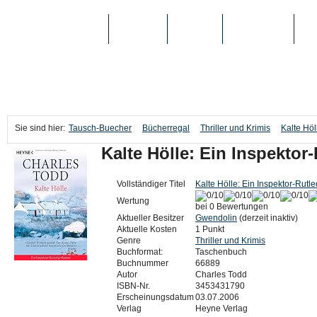
TAUSCH-BUECHER
BÜCHER
MEDIEN
TOP-LISTEN
SC
Sie sind hier:
Tausch-Buecher
Bücherregal
Thriller und Krimis
Kalte Hö
Kalte Hölle: Ein Inspekto
Vollständiger Titel
Kalte Hölle: Ein Inspektor-Rut
Wertung
bei 0 Bewertungen
Aktueller Besitzer
Gwendolin
(derzeit inaktiv)
Aktuelle Kosten
1 Punkt
Genre
Thriller und Krimis
Buchformat:
Taschenbuch
Buchnummer
66889
Autor
Charles Todd
ISBN-Nr.
3453431790
Erscheinungsdatum
03.07.2006
Verlag
Heyne Verlag