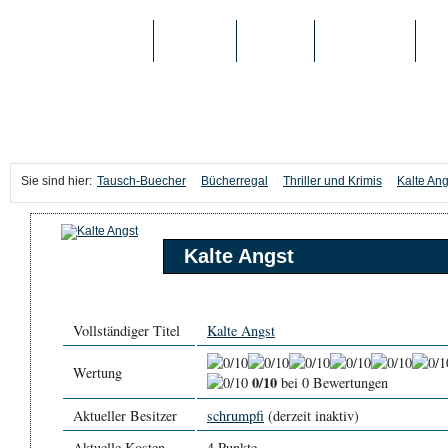
TAUSCH-BUECHER
BÜCHER
MEDIEN
TOP-LISTEN
SC
Sie sind hier:
Tausch-Buecher
Bücherregal
Thriller und Krimis
Kalte Ang
Kalte Angst
Vollständiger Titel
Kalte Angst
Wertung
0/10
bei 0 Bewertungen
Aktueller Besitzer
schrumpfi
(derzeit inaktiv)
Aktuelle Kosten
4 Punkte