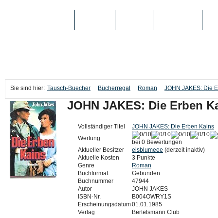
TAUSCH-BUECHER
BÜCHER
MEDIEN
TOP-LISTEN
SC
Sie sind hier:
Tausch-Buecher
Bücherregal
Roman
JOHN JAKES: Die E
JOHN JAKES: Die Erben K
Vollständiger Titel
JOHN JAKES: Die Erben Kains
Wertung
bei 0 Bewertungen
Aktueller Besitzer
eisblumeee
(derzeit inaktiv)
Aktuelle Kosten
3 Punkte
Genre
Roman
Buchformat:
Gebunden
Buchnummer
47944
Autor
JOHN JAKES
ISBN-Nr.
B004OWRY1S
Erscheinungsdatum
01.01.1985
Verlag
Bertelsmann Club