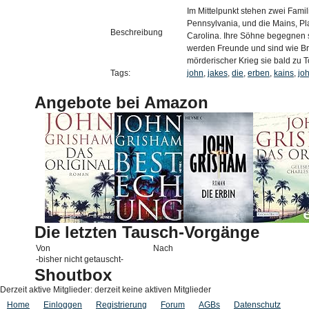
Im Mittelpunkt stehen zwei Famili
Pennsylvania, und die Mains, Pl
Beschreibung
Carolina. Ihre Söhne begegnen s
werden Freunde und sind wie Brü
mörderischer Krieg sie bald zu
Tags:
john
,
jakes
,
die
,
erben
,
kains
,
jo
Angebote bei Amazon
Die letzten Tausch-Vorgänge
Von
Nach
-bisher nicht getauscht-
Shoutbox
Derzeit aktive Mitglieder: derzeit keine aktiven Mitglieder
Home
Einloggen
Registrierung
Forum
AGBs
Datenschutz