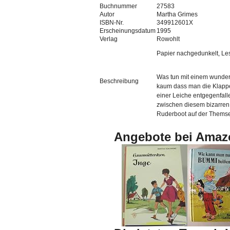
Buchnummer
27583
Autor
Martha Grimes
ISBN-Nr.
349912601X
Erscheinungsdatum
1995
Verlag
Rowohlt
Papier nachgedunkelt, Les
Was tun mit einem wunder
Beschreibung
kaum dass man die Klappe 
einer Leiche entgegenfall
zwischen diesem bizarren
Ruderboot auf der Themse 
Angebote bei Amaz