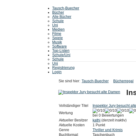
Tausch-Buecher
Bücher
Alle Bücher
Schule
Uni
Medien
Filme
Spiele
Musik
Software
Top-Listen
Schule/Uni
Schule
Uni
Registrierung
Login
Sie sind hier:
Tausch-Buecher
Bücherregal
In
Vollständiger Titel
Inspektor Jury besucht al
Wertung
bei 0 Bewertungen
Aktueller Besitzer
kathi
(derzeit inaktiv)
Aktuelle Kosten
1 Punkt
Genre
Thriller und Krimis
Buchformat:
Taschenbuch