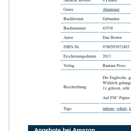
Genre
Abenteuer
Buchformat:
Gebunden
Buchnummer
43518
Autor
Dan Brown
ISBN-Nr.
9780593072493
Erscheinungsdatum
2013
Verlag
Bantam Press
Die Englische, 
Wirklich gelunge
Beschreibung
1x gelesen, sehr
Auf FSC-Papier 
Tags:
inferno
,
robert
,
l
Angebote bei Amazon