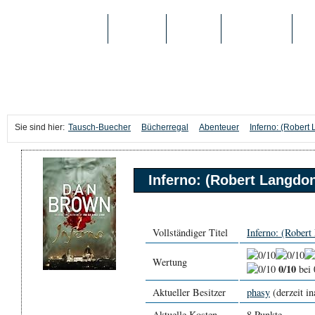
TAUSCH-BUECHER
BÜCHER
MEDIEN
TOP-LISTEN
SC
Sie sind hier:
Tausch-Buecher
Bücherregal
Abenteuer
Inferno: (Rober
Inferno: (Robert Langdo
Vollständiger Titel
Inferno: (Rober
Wertung
0/10
bei 
Aktueller Besitzer
phasy
(derzeit in
Aktuelle Kosten
8 Punkte