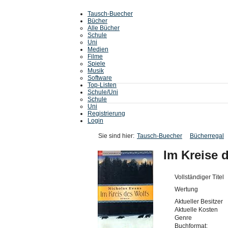
Tausch-Buecher
Bücher
Alle Bücher
Schule
Uni
Medien
Filme
Spiele
Musik
Software
Top-Listen
Schule/Uni
Schule
Uni
Registrierung
Login
Sie sind hier:
Tausch-Buecher
Bücherregal
Im Kreise 
Vollständiger Titel
Wertung
Aktueller Besitzer
Aktuelle Kosten
Genre
Buchformat: