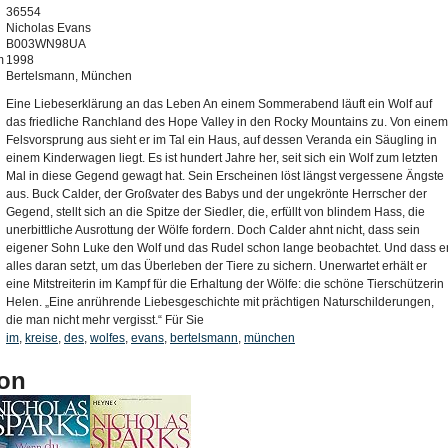
36554
Nicholas Evans
B003WN98UA
m
1998
Bertelsmann, München
Eine Liebeserklärung an das Leben An einem Sommerabend läuft ein Wolf auf
das friedliche Ranchland des Hope Valley in den Rocky Mountains zu. Von einem
Felsvorsprung aus sieht er im Tal ein Haus, auf dessen Veranda ein Säugling in
einem Kinderwagen liegt. Es ist hundert Jahre her, seit sich ein Wolf zum letzten
Mal in diese Gegend gewagt hat. Sein Erscheinen löst längst vergessene Ängste
aus. Buck Calder, der Großvater des Babys und der ungekrönte Herrscher der
Gegend, stellt sich an die Spitze der Siedler, die, erfüllt von blindem Hass, die
unerbittliche Ausrottung der Wölfe fordern. Doch Calder ahnt nicht, dass sein
eigener Sohn Luke den Wolf und das Rudel schon lange beobachtet. Und dass e
alles daran setzt, um das Überleben der Tiere zu sichern. Unerwartet erhält er
eine Mitstreiterin im Kampf für die Erhaltung der Wölfe: die schöne Tierschützerin
Helen. „Eine anrührende Liebesgeschichte mit prächtigen Naturschilderungen,
die man nicht mehr vergisst.“ Für Sie
im
,
kreise
,
des
,
wolfes
,
evans
,
bertelsmann
,
münchen
on