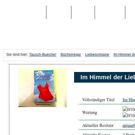
TAUSCH-BUECHER
BÜCHER
MEDIEN
TOP-LISTEN
SC
Sie sind hier:
Tausch-Buecher
Bücherregal
Liebesromane
Im Himmel d
Im Himmel der Lie
Vollständiger Titel
Im Him
Wertung
Aktueller Besitzer
anjaaa
Aktuelle Kosten
3 Punk