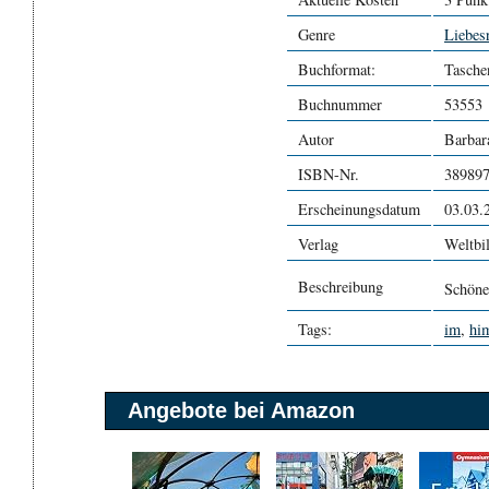
Genre
Liebes
Buchformat:
Tasche
Buchnummer
53553
Autor
Barbar
ISBN-Nr.
38989
Erscheinungsdatum
03.03.
Verlag
Weltbi
Beschreibung
Schöne 
Tags:
im
,
hi
Angebote bei Amazon