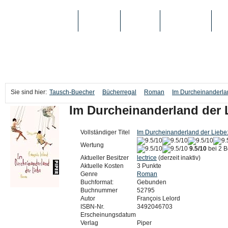
TAUSCH-BUECHER
BÜCHER
MEDIEN
TOP-LISTEN
SC
Sie sind hier:
Tausch-Buecher
Bücherregal
Roman
Im Durcheinanderla
Im Durcheinanderland der
Vollständiger Titel
Im Durcheinanderland der Lieb
Wertung
9.5/10
bei 2 
Aktueller Besitzer
lectrice
(derzeit inaktiv)
Aktuelle Kosten
3 Punkte
Genre
Roman
Buchformat:
Gebunden
Buchnummer
52795
Autor
François Lelord
ISBN-Nr.
3492046703
Erscheinungsdatum
Verlag
Piper