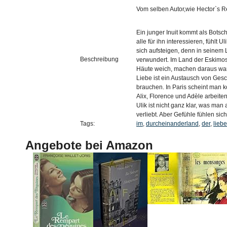
Vom selben Autor,wie Hector`s R
Ein junger Inuit kommt als Bots
alle für ihn interessieren, fühlt 
sich aufsteigen, denn in seinem L
Beschreibung
verwundert. Im Land der Eskimos
Häute weich, machen daraus war
Liebe ist ein Austausch von Ges
brauchen. In Paris scheint man 
Alix, Florence und Adèle arbeiten
Ulik ist nicht ganz klar, was ma
verliebt. Aber Gefühle fühlen sic
Tags:
im
,
durcheinanderland
,
der
,
liebe
Angebote bei Amazon