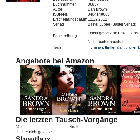
Buchnummer
36837
Autor
Dan Brown
ISBN-Nr.
3404148665
Erscheinungsdatum
12.12.2012
Verlag
Bastei Lübbe (Bastei Verlag)
Leicht gestoßene Ecken sonst
Beschreibung
Nichtraucherhaushalt
Tags:
illuminati
,
thriller
,
dan
,
brown
,
b
Angebote bei Amazon
Die letzten Tausch-Vorgänge
Von
Nach
-bisher nicht getauscht-
Shoutbox