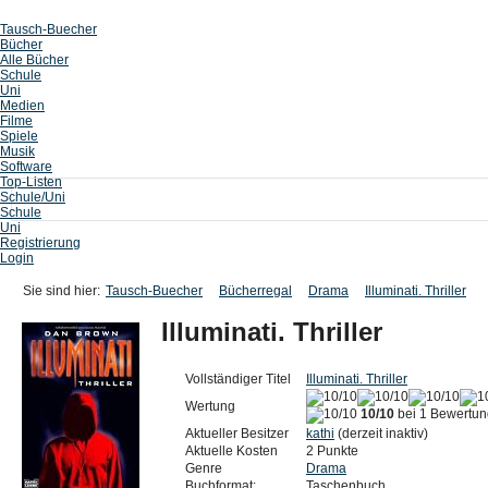
Tausch-Buecher
Bücher
Alle Bücher
Schule
Uni
Medien
Filme
Spiele
Musik
Software
Top-Listen
Schule/Uni
Schule
Uni
Registrierung
Login
Sie sind hier:
Tausch-Buecher
Bücherregal
Drama
Illuminati. Thriller
Illuminati. Thriller
Vollständiger Titel
Illuminati. Thriller
Wertung
10/10
bei 1 Bewertun
Aktueller Besitzer
kathi
(derzeit inaktiv)
Aktuelle Kosten
2 Punkte
Genre
Drama
Buchformat:
Taschenbuch