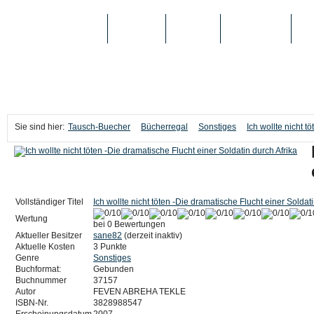
TAUSCH-BUECHER
BÜCHER
MEDIEN
TOP-LISTEN
SC
Sie sind hier:
Tausch-Buecher
Bücherregal
Sonstiges
Ich wollte nicht t
Vollständiger Titel
Ich wollte nicht töten -Die dramatische Flucht einer Soldati
Wertung
bei 0 Bewertungen
Aktueller Besitzer
sane82
(derzeit inaktiv)
Aktuelle Kosten
3 Punkte
Genre
Sonstiges
Buchformat:
Gebunden
Buchnummer
37157
Autor
FEVEN ABREHA TEKLE
ISBN-Nr.
3828988547