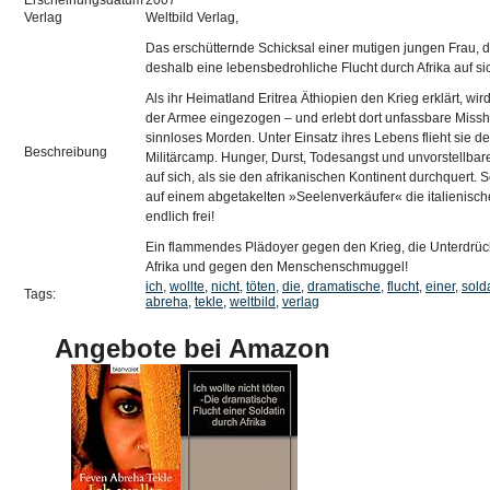
Erscheinungsdatum
2007
Verlag
Weltbild Verlag,
Das erschütternde Schicksal einer mutigen jungen Frau, di
deshalb eine lebensbedrohliche Flucht durch Afrika auf s
Als ihr Heimatland Eritrea Äthiopien den Krieg erklärt, wi
der Armee eingezogen – und erlebt dort unfassbare Mis
sinnloses Morden. Unter Einsatz ihres Lebens flieht sie 
Beschreibung
Militärcamp. Hunger, Durst, Todesangst und unvorstellbar
auf sich, als sie den afrikanischen Kontinent durchquert. Sc
auf einem abgetakelten »Seelenverkäufer« die italienische
endlich frei!
Ein flammendes Plädoyer gegen den Krieg, die Unterdrüc
Afrika und gegen den Menschenschmuggel!
ich
,
wollte
,
nicht
,
töten
,
die
,
dramatische
,
flucht
,
einer
,
sold
Tags:
abreha
,
tekle
,
weltbild
,
verlag
Angebote bei Amazon