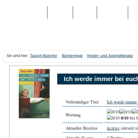
TAUSCH-BUECHER
BÜCHER
MEDIEN
TOP-LISTEN
SC
Sie sind hier:
Tausch-Buecher
Bücherregal
Kinder- und Jugendliteratur
Ich werde immer bei euc
Vollständiger Titel
Ich werde immer 
Wertung
0/10
bei 
Aktueller Besitzer
lectrice
(derzeit i
Aktuelle Kosten
2 Punkte