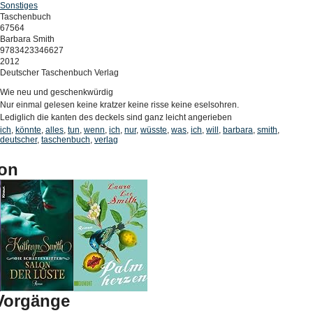
Sonstiges
Taschenbuch
67564
Barbara Smith
9783423346627
2012
Deutscher Taschenbuch Verlag
Wie neu und geschenkwürdig
Nur einmal gelesen keine kratzer keine risse keine eselsohren.
Lediglich die kanten des deckels sind ganz leicht angerieben
ich
,
könnte
,
alles
,
tun
,
wenn
,
ich
,
nur
,
wüsste
,
was
,
ich
,
will
,
barbara
,
smith
,
deutscher
,
taschenbuch
,
verlag
on
-Vorgänge