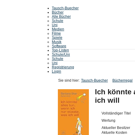
Tausch-Buecher
Bücher
Alle Bücher
Schule
Uni
Medien
Filme
Spiele
Musik
Software
Top-Listen
Schule/Uni
Schule
Uni
Registrierung
Login
Sie sind hier:
Tausch-Buecher
Bücherregal
Ich könnte 
ich will
Vollständiger Titel
Wertung
Aktueller Besitzer
Aktuelle Kosten