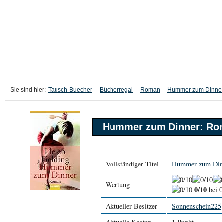
TAUSCH-BUECHER
BÜCHER
MEDIEN
TOP-LISTEN
SC
Sie sind hier:
Tausch-Buecher
Bücherregal
Roman
Hummer zum Dinne
Hummer zum Dinner: R
Vollständiger Titel
Hummer zum Din
Wertung
0/10
bei 
Aktueller Besitzer
Sonnenschein225
Aktuelle Kosten
1 Punkt