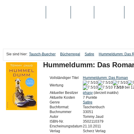
TAUSCH-BUECHER
BÜCHER
MEDIEN
TOP-LISTEN
SC
Sie sind hier:
Tausch-Buecher
Bücherregal
Satire
Hummeldumm: Das 
Hummeldumm: Das Roma
Vollständiger Titel
Hummeldumm: Das Roman
Wertung
7.5/10
bei 1
Aktueller Besitzer
phasy
(derzeit inaktiv)
Aktuelle Kosten
7 Punkte
Genre
Satire
Buchformat:
Taschenbuch
Buchnummer
33051
Autor
Tommy Jaud
ISBN-Nr.
3502110379
Erscheinungsdatum
21.10.2011
Verlag
Scherz Verlag