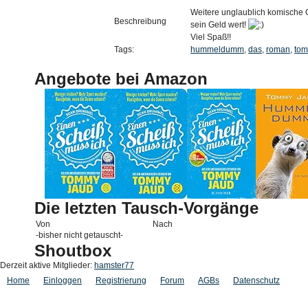
Weitere unglaublich komische G
Beschreibung
sein Geld wert!
Viel Spaß!!
Tags:
hummeldumm
,
das
,
roman
,
to
Angebote bei Amazon
Die letzten Tausch-Vorgänge
Von
Nach
-bisher nicht getauscht-
Shoutbox
Derzeit aktive Mitglieder:
hamster77
Home
Einloggen
Registrierung
Forum
AGBs
Datenschutz