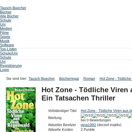
Tausch-Buecher
Bücher
Alle Bücher
Schule
Uni
Medien
Filme
Spiele
Musik
Software
Top-Listen
Schule/Uni
Schule
Uni
Registrierung
Login
Sie sind hier:
Tausch-Buecher
Bücherregal
Roman
Hot Zone - Tödliche
Hot Zone - Tödliche Viren
Ein Tatsachen Thriller
Vollständiger Titel
Hot Zone - Tödliche Viren aus 
Wertung
bei 0 Bewertungen
Aktueller Besitzer
gina1992
(derzeit inaktiv)
Aktuelle Kosten
2 Punkte