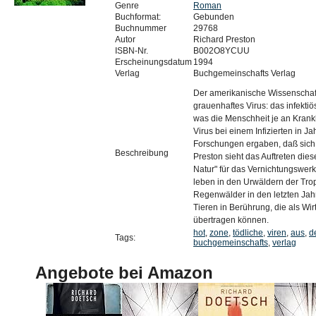
Genre
Roman
Buchformat:
Gebunden
Buchnummer
29768
Autor
Richard Preston
ISBN-Nr.
B002O8YCUU
Erscheinungsdatum
1994
Verlag
Buchgemeinschafts Verlag
Der amerikanische Wissenschafts
grauenhaftes Virus: das infektiös
was die Menschheit je an Krank
Virus bei einem Infizierten in Ja
Forschungen ergaben, daß sich d
Beschreibung
Preston sieht das Auftreten die
Natur" für das Vernichtungswe
leben in den Urwäldern der Tro
Regenwälder in den letzten Ja
Tieren in Berührung, die als Wi
übertragen können.
hot
,
zone
,
tödliche
,
viren
,
aus
,
d
Tags:
buchgemeinschafts
,
verlag
Angebote bei Amazon