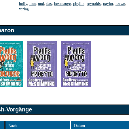
holly
,
finn
,
und
,
das
,
hexenauge
,
phyllis
,
reynolds
,
naylor
,
loewe
,
verlag
mazon
sch-Vorgänge
Nach
Datum