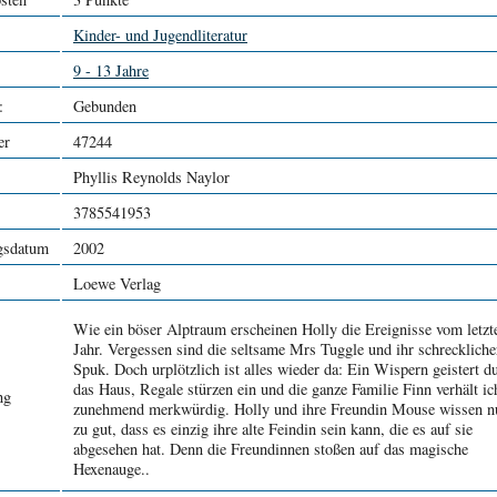
Kinder- und Jugendliteratur
9 - 13 Jahre
:
Gebunden
er
47244
Phyllis Reynolds Naylor
3785541953
gsdatum
2002
Loewe Verlag
Wie ein böser Alptraum erscheinen Holly die Ereignisse vom letzt
Jahr. Vergessen sind die seltsame Mrs Tuggle und ihr schreckliche
Spuk. Doch urplötzlich ist alles wieder da: Ein Wispern geistert d
das Haus, Regale stürzen ein und die ganze Familie Finn verhält ic
ng
zunehmend merkwürdig. Holly und ihre Freundin Mouse wissen n
zu gut, dass es einzig ihre alte Feindin sein kann, die es auf sie
abgesehen hat. Denn die Freundinnen stoßen auf das magische
Hexenauge..