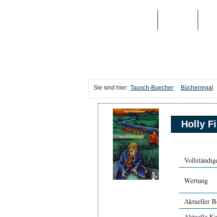
TAUSCH-BUECHER
BÜCHER
MED
Sie sind hier:
Tausch-Buecher
Bücherregal
Holly F
Vollständige
Wertung
Aktueller B
Aktuelle Ko