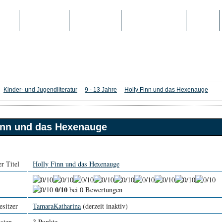
IEN
TOP-LISTEN
SCHULE/UNI
REGISTRIERUNG
LOGIN
Kinder- und Jugendliteratur
9 - 13 Jahre
Holly Finn und das Hexenauge
inn und das Hexenauge
r Titel
Holly Finn und das Hexenauge
0/10
bei 0 Bewertungen
esitzer
TamaraKatharina
(derzeit inaktiv)
sten
3 Punkte