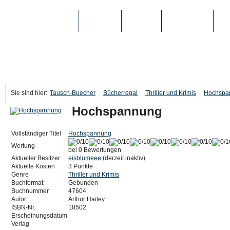
TAUSCH-BUECHER
BÜCHER
MEDIEN
TOP-LISTEN
SC
Sie sind hier:
Tausch-Buecher
Bücherregal
Thriller und Krimis
Hochspa
Hochspannung
Vollständiger Titel
Hochspannung
Wertung
bei 0 Bewertungen
Aktueller Besitzer
eisblumeee
(derzeit inaktiv)
Aktuelle Kosten
3 Punkte
Genre
Thriller und Krimis
Buchformat:
Gebunden
Buchnummer
47604
Autor
Arthur Hailey
ISBN-Nr.
18502
Erscheinungsdatum
Verlag