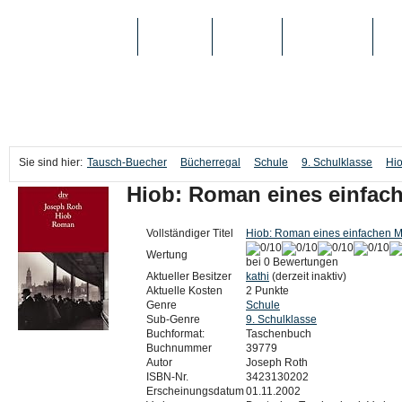
TAUSCH-BUECHER
BÜCHER
MEDIEN
TOP-LISTEN
SC
Sie sind hier:
Tausch-Buecher
Bücherregal
Schule
9. Schulklasse
Hi
Hiob: Roman eines einfac
Vollständiger Titel
Hiob: Roman eines einfachen 
Wertung
bei 0 Bewertungen
Aktueller Besitzer
kathi
(derzeit inaktiv)
Aktuelle Kosten
2 Punkte
Genre
Schule
Sub-Genre
9. Schulklasse
Buchformat:
Taschenbuch
Buchnummer
39779
Autor
Joseph Roth
ISBN-Nr.
3423130202
Erscheinungsdatum
01.11.2002