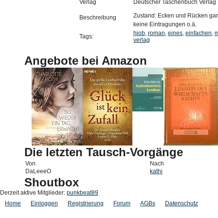
Verlag
Deutscher Taschenbuch Verlag
Zustand: Ecken und Rücken ganz
Beschreibung
keine Eintragungen o.ä.
hiob
,
roman
,
eines
,
einfachen
,
Tags:
verlag
Angebote bei Amazon
Die letzten Tausch-Vorgänge
Von
Nach
DaLeeeO
kathi
Shoutbox
Derzeit aktive Mitglieder:
punkbeat89
Home
Einloggen
Registrierung
Forum
AGBs
Datenschutz